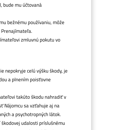
al, bude mu účtovaná
úcemu bežnému používaniu, môže
 Prenajímateľa.
ajímateľovi zmluvnú pokutu vo
ie nepokryje celú výšku škody, je
dou a plnením poisťovne
mateľovi takúto škodu nahradiť v
sť Nájomcu sa vzťahuje aj na
mných a psychotropných látok.
 škodovej udalosti príslušnému