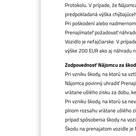
Protokolu. V prípade, že Nájomc
predpokladaná výška chýbajúce
Pri poškodení alebo nadmernom 
Prenajímateľ požadovať náhradu
Vozidlo je nefajčiarske. V príp
výške 200 EUR ako aj náhradu ná
Zodpovednosť Nájomcu za škodu
Pri vzniku škody, na ktorú sa vz
Nájomca povinný uhradiť Prenaj
vrátane ušlého zisku za dobu, k
Pri vzniku škody, na ktorú sa n
plnom rozsahu vrátane ušlého zi
prípad spôsobenia škody na vozi
Škodu na prenajatom vozidle je