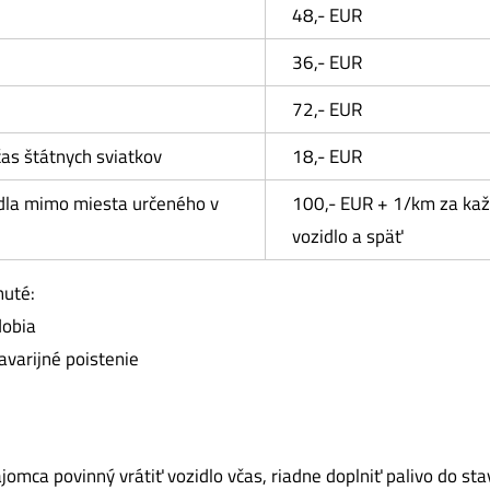
48,- EUR
36,- EUR
72,- EUR
čas štátnych sviatkov
18,- EUR
dla mimo miesta určeného v
100,- EUR + 1/km za kaž
vozidlo a späť
nuté:
dobia
avarijné poistenie
jomca povinný vrátiť vozidlo včas, riadne doplniť palivo do st