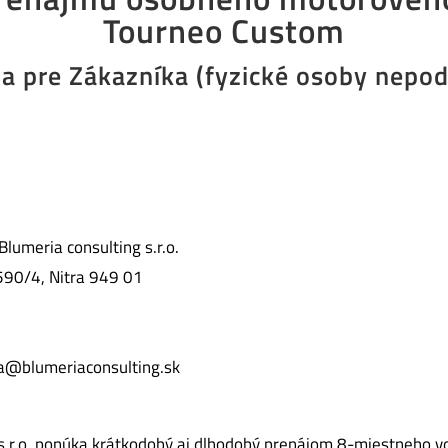
Tourneo Custom
a pre Zákazníka (fyzické osoby nepod
umeria consulting s.r.o.
 590/4, Nitra 949 01
va@blumeriaconsulting.sk
s.r.o. ponúka krátkodobý aj dlhodobý prenájom 8-miestneho v