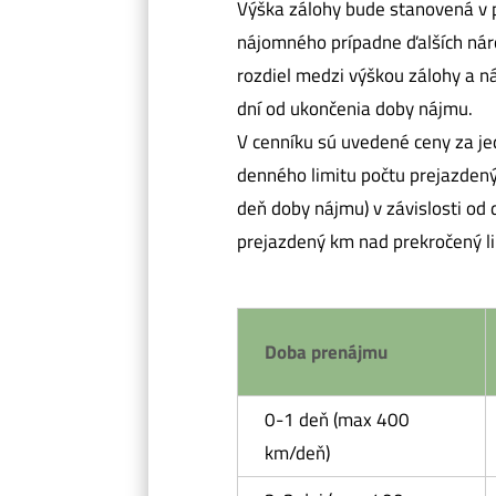
Výška zálohy bude stanovená v 
nájomného prípadne ďalších nár
rozdiel medzi výškou zálohy a 
dní od ukončenia doby nájmu.
V cenníku sú uvedené ceny za j
denného limitu počtu prejazdený
deň doby nájmu) v závislosti od
prejazdený km nad prekročený li
Doba prenájmu
0-1 deň (max 400
km/deň)