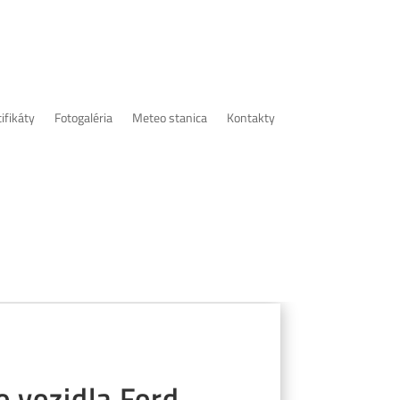
ifikáty
Fotogaléria
Meteo stanica
Kontakty
 vozidla Ford