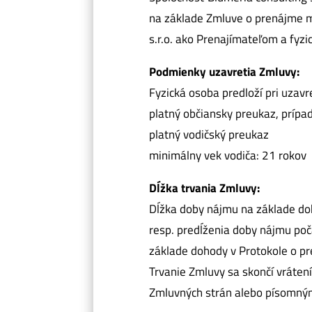
na základe Zmluve o prenájme m
s.r.o. ako Prenajímateľom a fy
Podmienky uzavretia Zmluvy:
Fyzická osoba predloží pri uzav
platný občiansky preukaz, prípa
platný vodičský preukaz
minimálny vek vodiča: 21 rokov
Dĺžka trvania Zmluvy:
Dĺžka doby nájmu na základe do
resp. predĺženia doby nájmu poč
základe dohody v Protokole o pre
Trvanie Zmluvy sa skončí vráte
Zmluvných strán alebo písomným