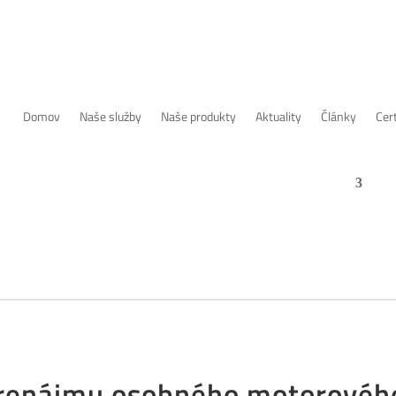
Domov
Naše služby
Naše produkty
Aktuality
Články
Cert
enájmu osobného motorového