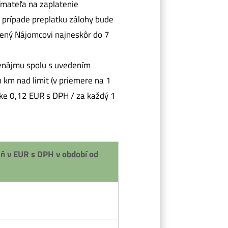
ímateľa na zaplatenie
 prípade preplatku zálohy bude
tený Nájomcovi najneskôr do 7
renájmu spolu s uvedením
 km nad limit (v priemere na 1
ške 0,12 EUR s DPH / za každý 1
ň v EUR s DPH v období od