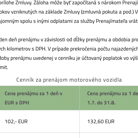
prílohe Zmluvy. Záloha môže byť započítaná s nárokom Prenaj
okov vzniknutých na základe Zmluvy (zmluvná pokuta a pod.) V
nájomným spolu s inými odplatami za služby Prenajímateľa vrá
eden deň prenájmu v závislosti od dĺžky prenájmu a obdobia p
ch kilometrov s DPH. V prípade prekročenia počtu najazdených
 doby prenájmu uvedenej v cenníku je účtovaný poplatok vo vý
mit.
Cenník za prenájom motorového vozidla
Cena prenájmu za 1 deň v
Cena prenájmu za 1 de
EUR s DPH
1.7. do 31.8.
102,- EUR
132,60 EUR