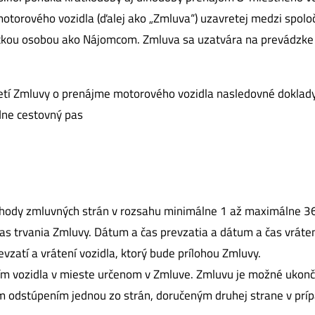
otorového vozidla (ďalej ako „Zmluva“) uzavretej medzi spolo
zickou osobou ako Nájomcom. Zmluva sa uzatvára na prevádzke
retí Zmluvy o prenájme motorového vozidla nasledovné doklady
dne cestovný pas
hody zmluvných strán v rozsahu minimálne 1 až maximálne 3
as trvania Zmluvy. Dátum a čas prevzatia a dátum a čas vráte
vzatí a vrátení vozidla, ktorý bude prílohou Zmluvy.
ním vozidla v mieste určenom v Zmluve. Zmluvu je možné uko
 odstúpením jednou zo strán, doručeným druhej strane v príp