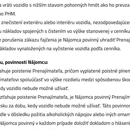
a vráti vozidlo s nižším stavom pohonných hmôt ako ho prevz
ho PHM.
znečistení exteriéru alebo interiéru vozidla, nezodpovedaj
 nákladov spojených s čistením vo výške stanovenej v cenníku
ade porušenia zákazu fajčenia je Nájomca povinný uhradiť Pren
kladov vynaložených na vyčistenie vozidla podľa cenníka.
, povinnosti Nájomcu:
ťahuje poistenie Prenajímateľa, pričom vyplatené poistné plnen
ímateľovi spoluúčasť vo výške rozdielu medzi spôsobenou ško
edy vozidlo nebude možné užívať.
evzťahuje poistenie Prenajímateľa, je Nájomca povinný Prenají
sku za dobu, kedy vozidlo nebude možné užívať. Táto povinno
dle v dôsledku požitia alkoholických nápojov alebo iných oma
 Nájomca povinný v každom prípade doložiť dokladom o hlásení