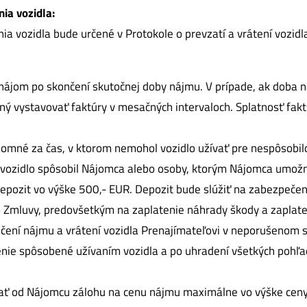
nia vozidla:
ia vozidla bude určené v Protokole o prevzatí a vrátení vozidl
 nájom po skončení skutočnej doby nájmu. V prípade, ak doba 
ý vystavovať faktúry v mesačných intervaloch. Splatnosť faktú
ájomné za čas, v ktorom nemohol vozidlo užívať pre nespôsobil
vozidlo spôsobil Nájomca alebo osoby, ktorým Nájomca umožnil
depozit vo výške 500,- EUR. Depozit bude slúžiť na zabezpeče
o Zmluvy, predovšetkým na zaplatenie náhrady škody a zaplat
čení nájmu a vrátení vozidla Prenajímateľovi v neporušenom s
enie spôsobené užívaním vozidla a po uhradení všetkých pohľa
ať od Nájomcu zálohu na cenu nájmu maximálne vo výške ceny