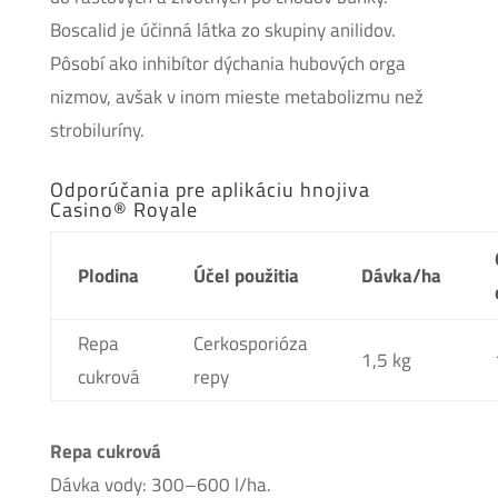
Boscalid je účinná látka zo skupiny anilidov.
Pôsobí ako inhibítor dýchania hubových orga
nizmov, avšak v inom mieste metabolizmu než
strobiluríny.
Odporúčania pre aplikáciu hnojiva
Casino® Royale
Plodina
Účel použitia
Dávka/ha
Repa
Cerkosporióza
1,5 kg
cukrová
repy
Repa cukrová
Dávka vody: 300–600 l/ha.