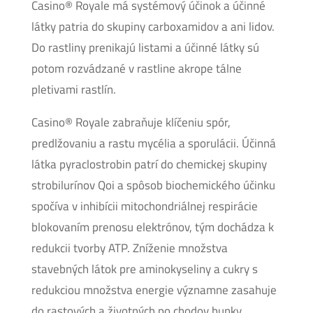
Casino® Royale má systémový účinok a účinné
látky patria do skupiny carboxamidov a ani lidov.
Do rastliny prenikajú listami a účinné látky sú
potom rozvádzané v rastline akrope tálne
pletivami rastlín.
Casino® Royale zabraňuje klíčeniu spór,
predlžovaniu a rastu mycélia a sporulácii. Účinná
látka pyraclostrobin patrí do chemickej skupiny
strobilurínov Qoi a spôsob biochemického účinku
spočíva v inhibícii mitochondriálnej respirácie
blokovaním prenosu elektrónov, tým dochádza k
redukcii tvorby ATP. Zníženie množstva
stavebných látok pre aminokyseliny a cukry s
redukciou množstva energie významne zasahuje
do rastových a životných po chodov bunky.