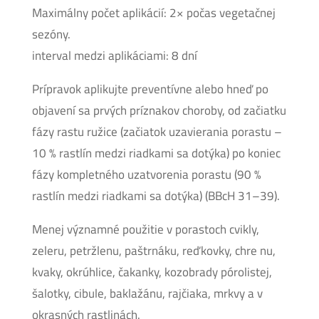
Maximálny počet aplikácií: 2× počas vegetačnej
sezóny.
interval medzi aplikáciami: 8 dní
Prípravok aplikujte preventívne alebo hneď po
objavení sa prvých príznakov choroby, od začiatku
fázy rastu ružice (začiatok uzavierania porastu –
10 % rastlín medzi riadkami sa dotýka) po koniec
fázy kompletného uzatvorenia porastu (90 %
rastlín medzi riadkami sa dotýka) (BBcH 31–39).
Menej významné použitie v porastoch cvikly,
zeleru, petržlenu, paštrnáku, reďkovky, chre nu,
kvaky, okrúhlice, čakanky, kozobrady pórolistej,
šalotky, cibule, baklažánu, rajčiaka, mrkvy a v
okrasných rastlinách.