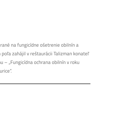
rané na fungicídne ošetrenie obilnín a
 poľa zahájil v reštaurácii Talizman konateľ
u – „Fungicídna ochrana obilnín v roku
rice“.