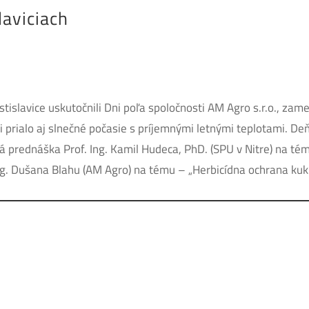
laviciach
slavice uskutočnili Dni poľa spoločnosti AM Agro s.r.o., zame
i prialo aj slnečné počasie s príjemnými letnými teplotami. Deň
á prednáška Prof. Ing. Kamil Hudeca, PhD. (SPU v Nitre) na tém
Ing. Dušana Blahu (AM Agro) na tému – „Herbicídna ochrana kuku