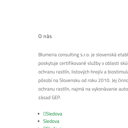
O nás
Blumeria consulting s.r.o. je slovenská eta
poskytuje certifikované služby v oblasti sk
ochranu rastlín, listových hnojív a biostimu
pôsobí na Slovensku od roku 2010. Jej čin
ochranu rastlín, najmä na vykonávanie aut
zásad GEP.
Sledova
Sledova