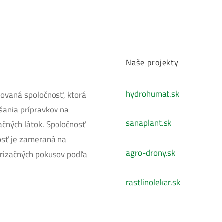
Naše projekty
hydrohumat.sk
blovaná spoločnosť, ktorá
úšania prípravkov na
sanaplant.sk
lačných látok. Spoločnosť
nosť je zameraná na
agro-drony.sk
orizačných pokusov podľa
rastlinolekar.sk