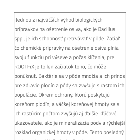
Jednou z najväčších výhod biologických
prípravkov na ošetrenie osiva, ako je Bacillus
spp., je ich schopnosť pretrvávať v pôde. Zatiaľ
čo chemické prípravky na ošetrenie osiva plnia
svoju funkciu pri výseve a počas klíčenia, pre
ROOTFiX je to len začiatok toho, čo môže
ponúknuť. Baktérie sa v pôde množia a ich prínos
pre zdravie plodín a pôdy sa zvyšuje s rastom ich
populácie. Okrem ochrany, ktorú poskytujú
koreňom plodín, a väčšej koreňovej hmoty sa s
ich rastúcim počtom zvyšujú aj ďalšie kľúčové
ukazovatele, ako je mineralizácia pôdy a rýchlejší
rozklad organickej hmoty v pôde. Tento posledný