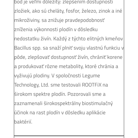
bod je veľmi dôležitý: zlepšením dostupnosti
zložiek, ako sú cheláty, fosfor, železo, zinok a iné
mikroživiny, sa znižuje pravdepodobnosť
zníženia výkonnosti plodín v dôsledku
nedostatku živín. Každý z týchto elitných kmeňov
Bacillus spp. sa snaží plniť svoju vlastnú funkciu v
pôde, zlepšovať dostupnosť živín, chrániť korene
a produkovať rôzne metabolity, ktoré chránia a
vyživujú plodiny. V spoločnosti Legume
Technology, Ltd. sme testovali ROOTFiX na
širokom spektre plodín. Pozorovali sme a
zaznamenali širokospektrálny biostimulačný
účinok na rast plodín v dôsledku aplikácie
baktérií.