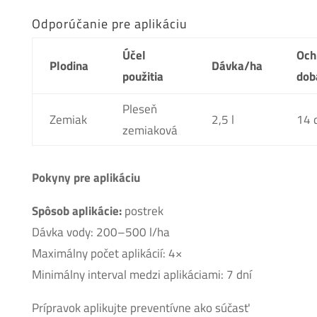
Odporúčanie pre aplikáciu
Účel
Och
Plodina
Dávka/ha
použitia
dob
Pleseň
Zemiak
2,5 l
14 
zemiaková
Pokyny pre aplikáciu
Spôsob aplikácie:
postrek
Dávka vody: 200–500 l/ha
Maximálny počet aplikácií: 4×
Minimálny interval medzi aplikáciami: 7 dní
Prípravok aplikujte preventívne ako súčasť