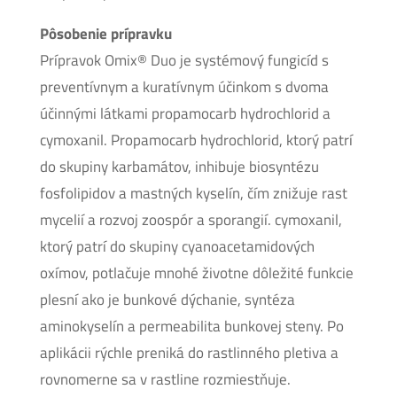
Pôsobenie prípravku
Prípravok Omix® Duo je systémový fungicíd s
preventívnym a kuratívnym účinkom s dvoma
účinnými látkami propamocarb hydrochlorid a
cymoxanil. Propamocarb hydrochlorid, ktorý patrí
do skupiny karbamátov, inhibuje biosyntézu
fosfolipidov a mastných kyselín, čím znižuje rast
mycelií a rozvoj zoospór a sporangií. cymoxanil,
ktorý patrí do skupiny cyanoacetamidových
oxímov, potlačuje mnohé životne dôležité funkcie
plesní ako je bunkové dýchanie, syntéza
aminokyselín a permeabilita bunkovej steny. Po
aplikácii rýchle preniká do rastlinného pletiva a
rovnomerne sa v rastline rozmiestňuje.