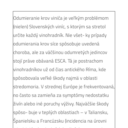
Odumieranie krov viniča je veľkým problémom
(nielen) Slovenských viníc, s ktorým sa stretol
určite každý vinohradník. Nie všet- ky prípady
odumierania krov síce spôsobuje uvedená
choroba, ale za väčšinou odumretých jedincov
stojí práve obávaná ESCA. Tá je postrachom
vinohradníkov už od čias antického Ríma, kde
spôsobovala veľké škody najmä v oblasti
stredomoria. V strednej Európe je frekventovaná,
no často sa zamieňa za symptómy nedostatku
živín alebo iné poruchy výživy. Najväčšie škody
spôso- buje v teplých oblastiach – v Taliansku,
Španielsku a Francúzsku (incidencia na úrovni