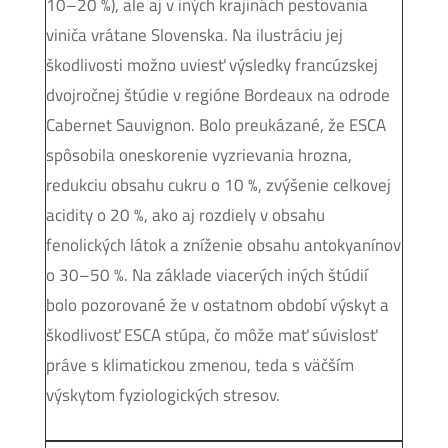
10–20 %), ale aj v iných krajinách pestovania
viniča vrátane Slovenska. Na ilustráciu jej
škodlivosti možno uviesť výsledky francúzskej
dvojročnej štúdie v regióne Bordeaux na odrode
Cabernet Sauvignon. Bolo preukázané, že ESCA
spôsobila oneskorenie vyzrievania hrozna,
redukciu obsahu cukru o 10 %, zvýšenie celkovej
acidity o 20 %, ako aj rozdiely v obsahu
fenolických látok a zníženie obsahu antokyanínov
o 30–50 %. Na základe viacerých iných štúdií
bolo pozorované že v ostatnom období výskyt a
škodlivosť ESCA stúpa, čo môže mať súvislosť
práve s klimatickou zmenou, teda s väčším
výskytom fyziologických stresov.