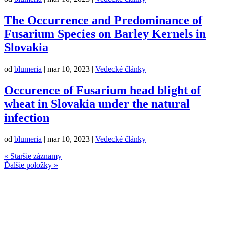
The Occurrence and Predominance of
Fusarium Species on Barley Kernels in
Slovakia
od
blumeria
|
mar 10, 2023
|
Vedecké články
Occurence of Fusarium head blight of
wheat in Slovakia under the natural
infection
od
blumeria
|
mar 10, 2023
|
Vedecké články
« Staršie záznamy
Ďalšie položky »