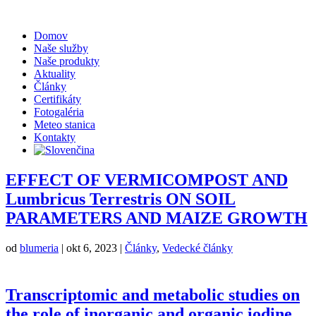
Domov
Naše služby
Naše produkty
Aktuality
Články
Certifikáty
Fotogaléria
Meteo stanica
Kontakty
EFFECT OF VERMICOMPOST AND
Lumbricus Terrestris ON SOIL
PARAMETERS AND MAIZE GROWTH
od
blumeria
|
okt 6, 2023
|
Články
,
Vedecké články
Transcriptomic and metabolic studies on
the role of inorganic and organic iodine