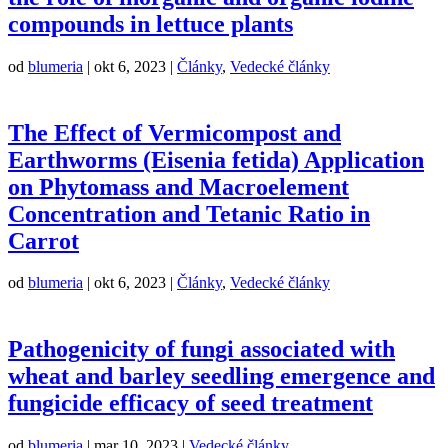
compounds in lettuce plants
od
blumeria
|
okt 6, 2023
|
Články
,
Vedecké články
The Effect of Vermicompost and
Earthworms (Eisenia fetida) Application
on Phytomass and Macroelement
Concentration and Tetanic Ratio in
Carrot
od
blumeria
|
okt 6, 2023
|
Články
,
Vedecké články
Pathogenicity of fungi associated with
wheat and barley seedling emergence and
fungicide efficacy of seed treatment
od
blumeria
|
mar 10, 2023
|
Vedecké články